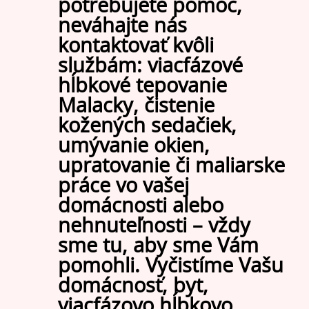
potrebujete pomoc,
neváhajte nás
kontaktovať kvôli
službám: viacfázové
hĺbkové tepovanie
Malacky, čistenie
kožených sedačiek,
umývanie okien,
upratovanie či maliarske
práce vo vašej
domácnosti alebo
nehnuteľnosti – vždy
sme tu, aby sme Vám
pomohli. Vyčistíme Vašu
domácnosť, byt,
viacfázovo hĺbkovo