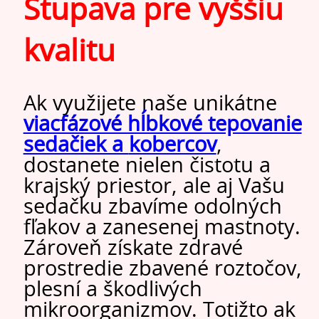
Stupava pre vyššiu
kvalitu
Ak využijete naše unikátne
viacfázové hĺbkové tepovanie
sedačiek a
kobercov
,
dostanete nielen čistotu a
krajský priestor, ale aj Vašu
sedačku zbavíme odolných
fľakov a zanesenej mastnoty.
Zároveň získate zdravé
prostredie zbavené roztočov,
plesní a škodlivých
mikroorganizmov. Totižto ak