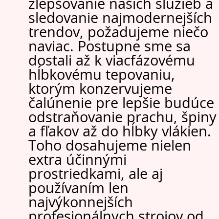
zlepšovanie našich služieb a
sledovanie najmodernejších
trendov, požadujeme niečo
naviac. Postupne sme sa
dostali až k viacfázovému
hĺbkovému tepovaniu,
ktorým konzervujeme
čalúnenie pre lepšie budúce
odstraňovanie prachu, špiny
a fľakov až do hĺbky vlákien.
Toho dosahujeme nielen
extra účinnými
prostriedkami, ale aj
používaním len
najvýkonnejších
profesionálnych strojov od