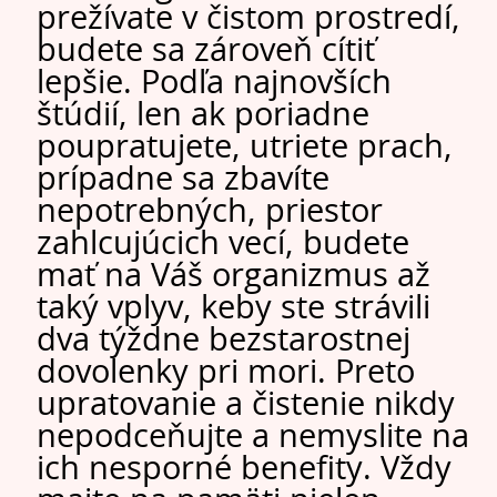
prežívate v čistom prostredí,
budete sa zároveň cítiť
lepšie. Podľa najnovších
štúdií, len ak poriadne
poupratujete, utriete prach,
prípadne sa zbavíte
nepotrebných, priestor
zahlcujúcich vecí, budete
mať na Váš organizmus až
taký vplyv, keby ste strávili
dva týždne bezstarostnej
dovolenky pri mori. Preto
upratovanie a čistenie nikdy
nepodceňujte a nemyslite na
ich nesporné benefity. Vždy