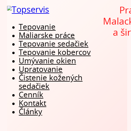
Pr
Malac
Tepovanie
a ši
Maliarske práce
Tepovanie sedačiek
Tepovanie kobercov
Umývanie okien
Upratovanie
Čistenie kožených
sedačiek
Cenník
Kontakt
Články