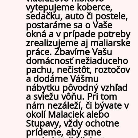
vytepujeme koberce,
sedačku, auto či postele,
postaráme sa o Vaše
okná a v prípade potreby
zrealizujeme aj maliarske
práce. Zbavíme Vašu
domácnosť nežiaduceho
pachu, nečistôt, roztočov
a dodáme Vášmu
nábytku pôvodný vzhľad
a sviežu vôňu. Pri tom
nám nezáleží, či bývate v
okolí Malaciek alebo
Stupavy, vždy ochotne
prídeme, aby sme