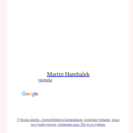
Martin Hambalek
recenzia
Vyborna sluzba – bezproblemova komunikacia, promptne jednanie, praca
na vysokej urovni, primerana cena. Nie je co vytknut.