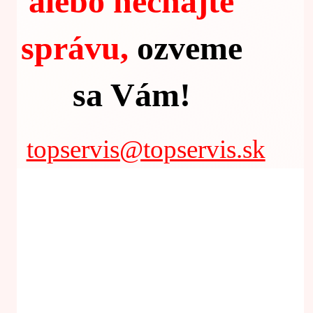
alebo nechajte
správu,
ozveme
sa Vám!
topservis@topservis.sk