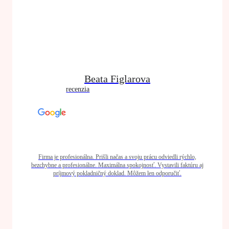
Beata Figlarova
recenzia
Firma je profesionálna. Prišli načas a svoju prácu odviedli rýchlo,
bezchybne a profesionálne. Maximálna spokojnosť. Vystavili faktúru aj
príjmový pokladničný doklad. Môžem len odporučiť.