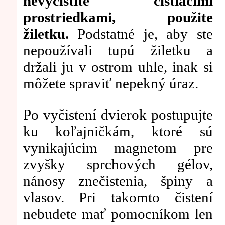
nevyčistíte čistiacimi
prostriedkami, použite
žiletku.
Podstatné je, aby ste
nepoužívali tupú žiletku a
držali ju v ostrom uhle, inak si
môžete spraviť nepekný úraz.
Po vyčistení dvierok postupujte
ku koľajničkám, ktoré sú
vynikajúcim magnetom pre
zvyšky sprchových gélov,
nánosy znečistenia, špiny a
vlasov. Pri takomto čistení
nebudete mať pomocníkom len