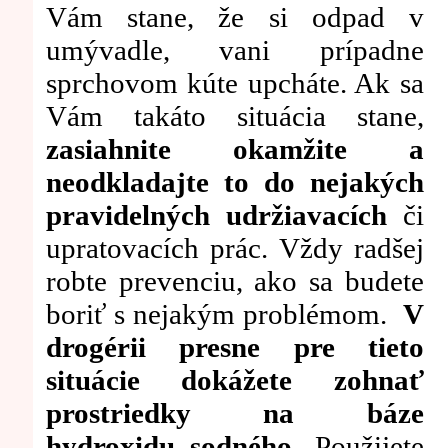
Vám stane, že si odpad v
umývadle, vani prípadne
sprchovom kúte upcháte. Ak sa
Vám takáto situácia stane,
zasiahnite okamžite a
neodkladajte to do nejakých
pravidelných udržiavacích
či
upratovacích prác. Vždy radšej
robte prevenciu, ako sa budete
boriť s nejakým problémom.
V
drogérii presne pre tieto
situácie dokážete zohnať
prostriedky na báze
hydroxidu sodného.
Použijete