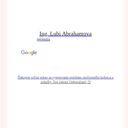
Ing. Lubi Abrahamova
recenzia
Ďakujem veľmi pekne za vytepovanie extrémne znečisteného koberca a
sedačky. Top robota! Odporúčam! 🙂