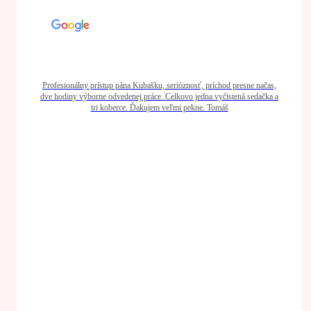
Profesionálny prístup pána Kubašku, serióznosť, príchod presne načas,
dve hodiny výborne odvedenej práce. Celkovo jedna vyčistená sedačka a
tri koberce. Ďakujem veľmi pekne. Tomáš