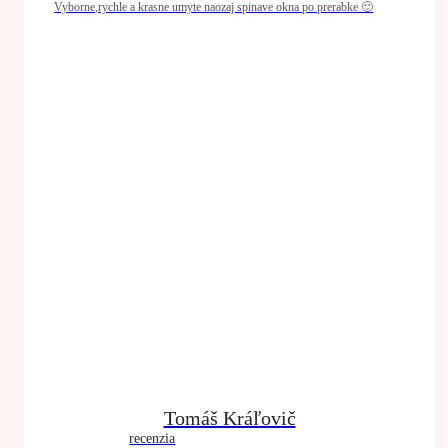
Vyborne,rychle a krasne umyte naozaj spinave okna po prerabke 🙂
Tomáš Kráľovič
recenzia