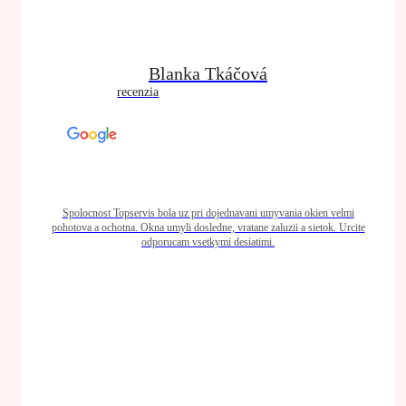
Blanka Tkáčová
recenzia
Spolocnost Topservis bola uz pri dojednavani umyvania okien velmi
pohotova a ochotna. Okna umyli dosledne, vratane zaluzii a sietok. Urcite
odporucam vsetkymi desiatimi.