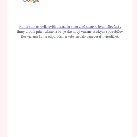
Firmu som oslovila kvôli uprataniu silno znečisteného bytu. Dievčatá z
firmy urobili priam zázrak a byt je ako nový vrátane všetkých spotrebičov.
Bez váhania firmu odporúčam a keby sa dalo dám desať hviezdičiek.