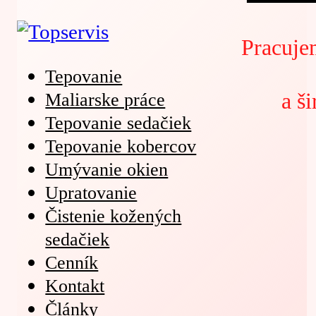
Pracuje
Tepovanie
a š
Maliarske práce
Tepovanie sedačiek
Tepovanie kobercov
Umývanie okien
Upratovanie
Čistenie kožených
sedačiek
Cenník
Kontakt
Články