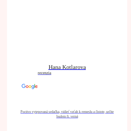
Hana Kotlarova
recenzia
Poctivo vytepovaná sedačka, vidieť vzťah k remeslu a čistote, určite
budem fi. verná