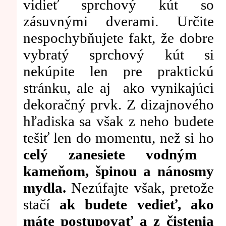
vidieť sprchový kút so
zásuvnými dverami. Určite
nespochybňujete fakt, že dobre
vybratý sprchový kút si
nekúpite len pre praktickú
stránku, ale aj ako vynikajúci
dekoračný prvk. Z dizajnového
hľadiska sa však z neho budete
tešiť len do momentu, než si ho
celý zanesiete vodným
kameňom, špinou a nánosmy
mydla.
Nezúfajte však, pretože
stačí
ak budete vedieť, ako
máte postupovať a z čistenia