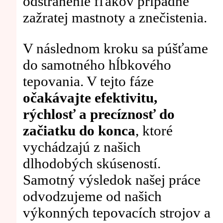
odstránenie fľakov prípadne
zažratej mastnoty a znečistenia.
V následnom kroku sa púšťame
do samotného hĺbkového
tepovania. V tejto fáze
očakávajte efektivitu,
rýchlosť a precíznosť do
začiatku do konca
, ktoré
vychádzajú z našich
dlhodobých skúseností.
Samotný výsledok našej práce
odvodzujeme od našich
výkonných tepovacích strojov a