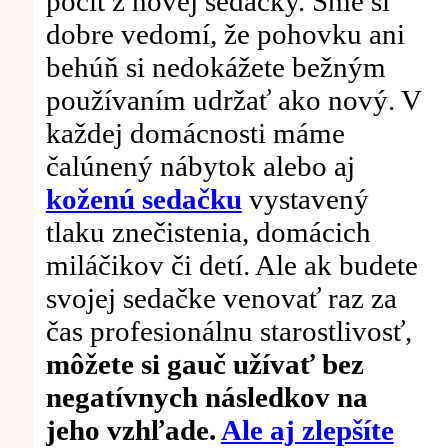
pocit z novej sedačky. Sme si
dobre vedomí, že pohovku ani
behúň si nedokážete bežným
používaním udržať ako nový. V
každej domácnosti máme
čalúnený nábytok alebo aj
koženú sedačku
vystavený
tlaku znečistenia, domácich
miláčikov či detí. Ale ak budete
svojej sedačke venovať raz za
čas profesionálnu starostlivosť,
môžete si gauč užívať bez
negatívnych následkov na
jeho vzhľade.
Ale aj zlepšíte