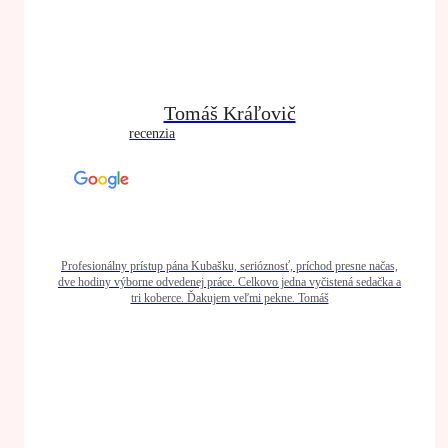
Tomáš Kráľovič
recenzia
Profesionálny prístup pána Kubašku, serióznosť, príchod presne načas,
dve hodiny výborne odvedenej práce. Celkovo jedna vyčistená sedačka a
tri koberce. Ďakujem veľmi pekne. Tomáš