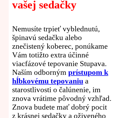
vašej sedačky
Nemusíte trpieť vyblednutú,
špinavú sedačku alebo
znečistený koberec, ponúkame
Vám totižto extra účinné
viacfázové tepovanie Stupava.
Naším odborným
prístupom k
hĺbkovému tepovaniu
a
starostlivosti o čalúnenie, im
znova vrátime pôvodný vzhľad.
Znova budete mať dobrý pocit
z krásnej sedačky a oživeného