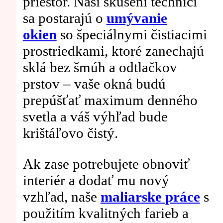
priestor. Naši skúsení technici
sa postarajú o
umývanie
okien
so špeciálnymi čistiacimi
prostriedkami, ktoré zanechajú
sklá bez šmúh a odtlačkov
prstov – vaše okná budú
prepúšťať maximum denného
svetla a váš výhľad bude
krištáľovo čistý.
Ak zase potrebujete obnoviť
interiér a dodať mu nový
vzhľad, naše
maliarske práce
s
použitím kvalitných farieb a