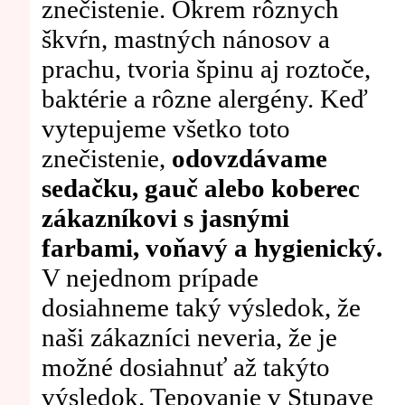
znečistenie. Okrem rôznych
škvŕn, mastných nánosov a
prachu, tvoria špinu aj roztoče,
baktérie a rôzne alergény. Keď
vytepujeme všetko toto
znečistenie,
odovzdávame
sedačku, gauč alebo koberec
zákazníkovi s jasnými
farbami, voňavý a hygienický.
V nejednom prípade
dosiahneme taký výsledok, že
naši zákazníci neveria, že je
možné dosiahnuť až takýto
výsledok. Tepovanie v Stupave