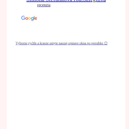
recenzia
Vyborne,rychle a krasne umyte naozaj spinave okna po prerabke 🙂