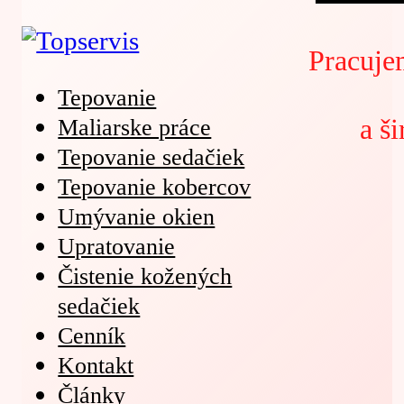
Pracuje
Tepovanie
a š
Maliarske práce
Tepovanie sedačiek
Tepovanie kobercov
Umývanie okien
Upratovanie
Čistenie kožených
sedačiek
Cenník
Kontakt
Články