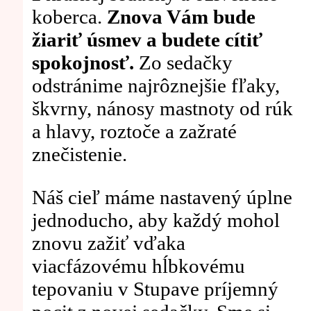
koberca.
Znova Vám bude
žiariť úsmev a budete cítiť
spokojnosť.
Zo sedačky
odstránime najrôznejšie fľaky,
škvrny, nánosy mastnoty od rúk
a hlavy, roztoče a zažraté
znečistenie.
Náš cieľ máme nastavený úplne
jednoducho, aby každý mohol
znovu zažiť vďaka
viacfázovému hĺbkovému
tepovaniu v Stupave príjemný