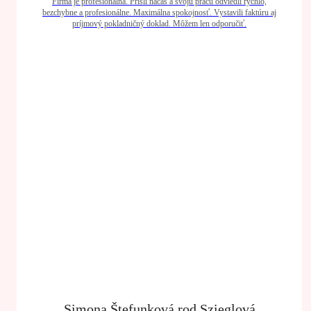
Firma je profesionálna. Prišli načas a svoju prácu odviedli rýchlo,
bezchybne a profesionálne. Maximálna spokojnosť. Vystavili faktúru aj
príjmový pokladničný doklad. Môžem len odporučiť.
Simona Štefunková rod.Szieglová