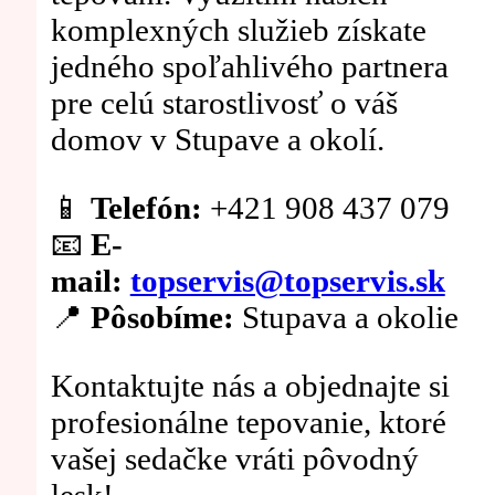
komplexných služieb získate
jedného spoľahlivého partnera
pre celú starostlivosť o váš
domov v Stupave a okolí.
📱
Telefón:
+421 908 437 079
📧
E-
mail:
topservis@topservis.sk
📍
Pôsobíme:
Stupava a okolie
Kontaktujte nás a objednajte si
profesionálne tepovanie, ktoré
vašej sedačke vráti pôvodný
lesk!