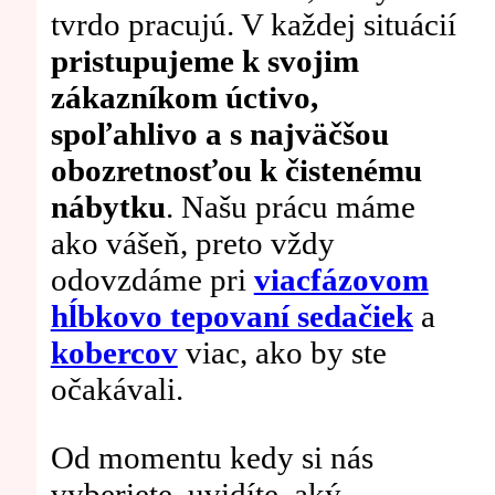
tvrdo pracujú. V každej situácií
pristupujeme k svojim
zákazníkom úctivo,
spoľahlivo a s najväčšou
obozretnosťou k čistenému
nábytku
. Našu prácu máme
ako vášeň, preto vždy
odovzdáme pri
viacfázovom
hĺbkovo tepovaní sedačiek
a
kobercov
viac, ako by ste
očakávali.
Od momentu kedy si nás
vyberiete, uvidíte, aký