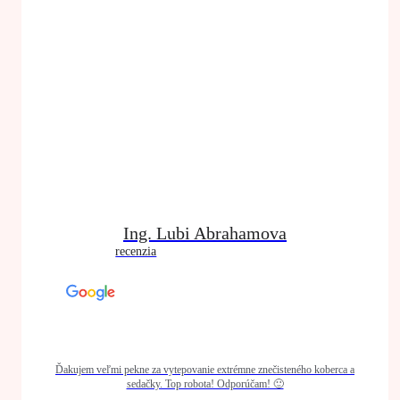
Ing. Lubi Abrahamova
recenzia
Ďakujem veľmi pekne za vytepovanie extrémne znečisteného koberca a
sedačky. Top robota! Odporúčam! 🙂